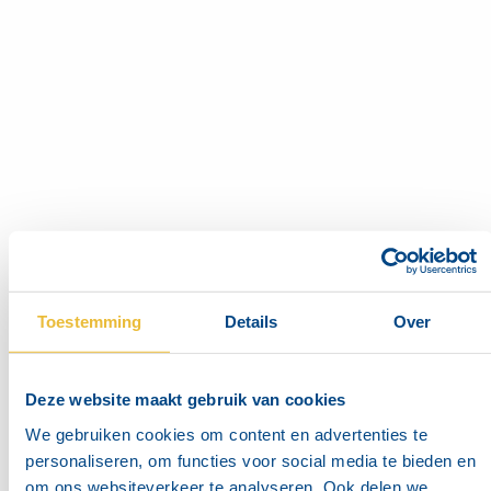
Motor
diesel
Aansluiting
100 mm - 200 mm
Max. opvoerhoogte
19 m - 45 m
Max. debiet
310 m³/h - 740 m³/h
Vrije doorgang
85 mm - 130 mm
Toestemming
Details
Over
Deze website maakt gebruik van cookies
We gebruiken cookies om content en advertenties te
personaliseren, om functies voor social media te bieden en
om ons websiteverkeer te analyseren. Ook delen we