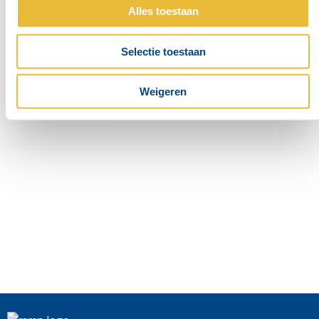
Alles toestaan
Selectie toestaan
Weigeren
MEER WETEN? AFSPRAAK MAKEN?
Contacteer ons
Heb je vragen? Stel ze hier en we nemen zo snel mogelijk
contact met je op!
Contacteer ons