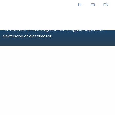
NL
FR
EN
Performante zelfaanzuigende centrifugaalpompen met
elektrische of dieselmotor.
Check de Pioneer website