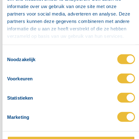
informatie over uw gebruik van onze site met onze
partners voor social media, adverteren en analyse. Deze
partners kunnen deze gegevens combineren met andere
informatie die u aan ze heeft verstrekt of die ze hebben
verzameld op basis van uw gebruik van hun services.
Motor
diesel
Toestemmingsselectie
Aansluiting
80 mm - 200 mm
Noodzakelijk
Max. opvoerhoogte
56 m - 185 m
Max. debiet
142 m³/h - 1.300 m³/h
Voorkeuren
Vrije doorgang
19 mm - 38 mm
Statistieken
Marketing